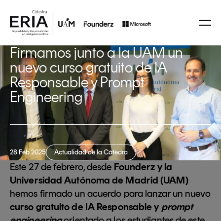
Firmamos junto a la UAM un
nuevo curso gratuito de IA
Responsable y Prompt
Engineering
28 Feb 2025
Actualidad de la Cátedra
Este 27 de febrero, desde
Founderz y la
Universidad Autónoma de Madrid (UAM)
hemos firmado un acuerdo para lanzar un nuevo
curso gratuito de IA Responsable y
prompt
engineering
orientado a los estudiantes de este