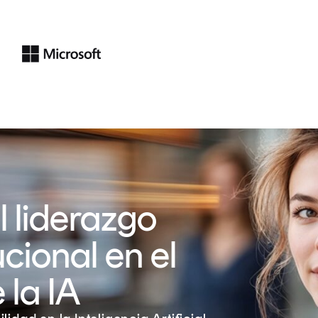
 liderazgo
cional en el
 la IA